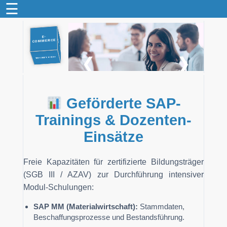
☰
DR. WEHBI
E-
WEBSEITEN
BERATUNG
COMMERCE
DATENBANKEN
❮
❯
MCMTECH
Geförderte SAP-
Trainings & Dozenten-
Einsätze
Freie Kapazitäten für zertifizierte Bildungsträger
(SGB III / AZAV) zur Durchführung intensiver
Modul-Schulungen:
SAP MM (Materialwirtschaft):
Stammdaten,
Beschaffungsprozesse und Bestandsführung.